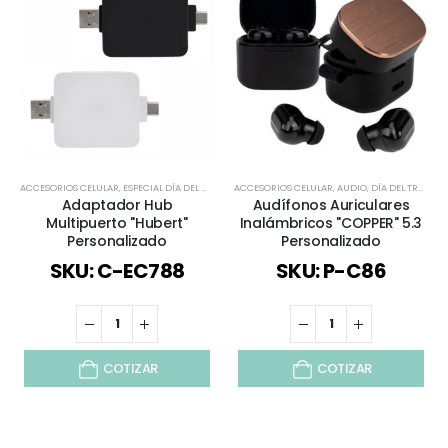
ACCESORIOS CELULAR
,
ESPECIAL DÍA DEL MINERO
ACCESORIOS CELULAR
,
REGALOS DÍA DEL PADRE
,
AUDIO
,
SELECCIÓN DÍA DEL 
,
DÍA DEL TRABAJADOR
Adaptador Hub
Audífonos Auriculares
Multipuerto "Hubert"
Inalámbricos "COPPER" 5.3
Personalizado
Personalizado
SKU: C-EC788
SKU: P-C86
COTIZAR
COTIZAR