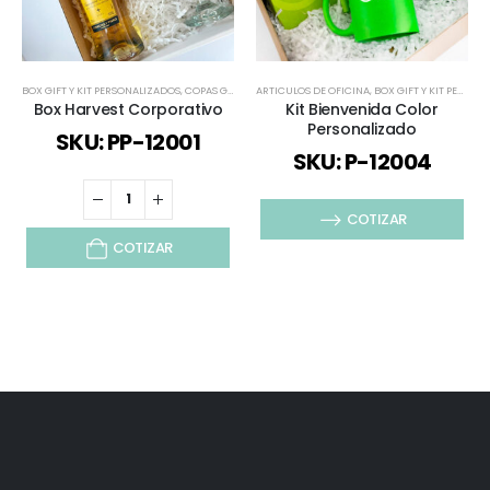
BOX GIFT Y KIT PERSONALIZADOS
,
COPAS GRABADAS
ARTICULOS DE OFICINA
,
COPAS Y VASOS
,
DÍA DE LA MADRE
,
BOX GIFT Y KIT PERSONALIZADOS
,
FERIAS Y
Box Harvest Corporativo
Kit Bienvenida Color
Personalizado
SKU: PP-12001
SKU: P-12004
COTIZAR
COTIZAR