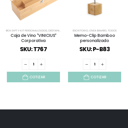
BOX GIFT Y KIT PERSONALIZADOS
,
DESTAPADORES Y DESCORCHADORES
ESCRITORIO
,
LÍNEA BAMBÚ
,
ECOLÓGICOS Y SUSTENT
,
TODOS
Caja de Vino "VINICIUS"
Memo-Clip Bamboo
Corporativa
personalizado
SKU: T767
SKU: P-B83
COTIZAR
COTIZAR