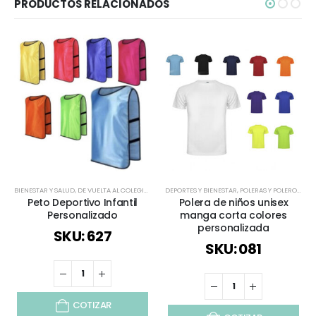
PRODUCTOS RELACIONADOS
BIENESTAR Y SALUD
,
DE VUELTA AL COLEGIO
,
DEPORTES Y BIENESTAR
DEPORTES Y BIENESTAR
,
INFANTIL Y JUVENIL
,
POLERAS Y POLERONES
,
JUEGOS
,
R
Peto Deportivo Infantil
Polera de niños unisex
Personalizado
manga corta colores
personalizada
SKU: 627
SKU: 081
COTIZAR