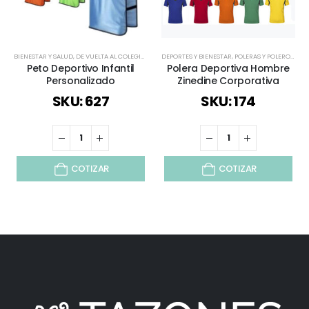
BIENESTAR Y SALUD
,
DE VUELTA AL COLEGIO
,
DEPORTES Y BIENESTAR
DEPORTES Y BIENESTAR
,
INFANTIL Y JUVENIL
,
POLERAS Y POLERONES
,
JUEGOS
,
R
Peto Deportivo Infantil
Polera Deportiva Hombre
Personalizado
Zinedine Corporativa
SKU: 627
SKU: 174
COTIZAR
COTIZAR