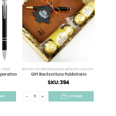
S
,
TODOS
BOX GIFT Y KIT PERSONALIZADOS
,
METÁLICOS Y EJECUTIVOS
,
REGALOS PR
BOLÍGRAFOS
rporativo
Gift Box Escritura Publicitario
Set de 
SKU: 394
ZAR
COTIZAR