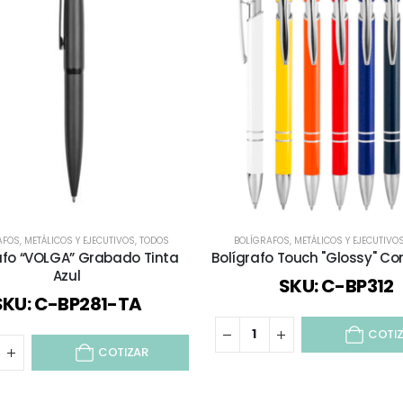
AFOS
,
METÁLICOS Y EJECUTIVOS
,
TODOS
BOLÍGRAFOS
,
METÁLICOS Y EJECUTIVO
afo “VOLGA” Grabado Tinta
Bolígrafo Touch "Glossy" Co
Azul
SKU: C-BP312
SKU: C-BP281-TA
COTI
COTIZAR