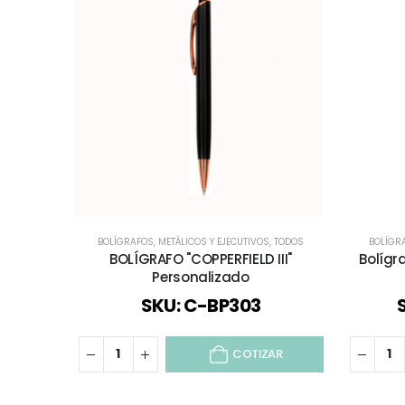
BOLÍGRAFOS
,
METÁLICOS Y EJECUTIVOS
,
TODOS
BOLÍGR
BOLÍGRAFO "COPPERFIELD III"
Bolígr
Personalizado
SKU: C-BP303
COTIZAR