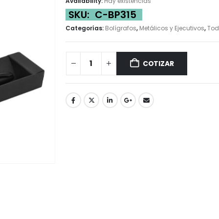
Availability:
Hay existencias
SKU:
C-BP315
Categorías:
Bolígrafos
,
Metálicos y Ejecutivos
,
Tod
COTIZAR