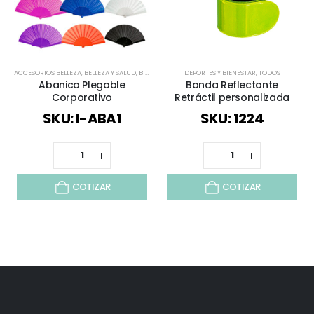
ACCESORIOS BELLEZA
,
BELLEZA Y SALUD
,
BIENESTAR Y SALUD
DEPORTES Y BIENESTAR
,
DEPORTES Y BIENESTAR
,
TODOS
,
ESPECIAL FI
Abanico Plegable
Banda Reflectante
Corporativo
Retráctil personalizada
SKU: I-ABA1
SKU: 1224
COTIZAR
COTIZAR