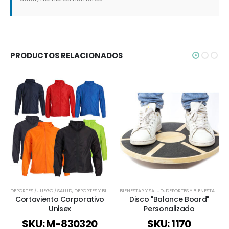
PRODUCTOS RELACIONADOS
DEPORTES / JUEGO / SALUD
,
DEPORTES Y BIENESTAR
BIENESTAR Y SALUD
,
FIESTAS
,
INVIERNO
,
DEPORTES Y BIENESTAR
,
PARKAS Y CHAQUETAS
,
INF
,
R
Cortaviento Corporativo
Disco "Balance Board"
Unisex
Personalizado
SKU: M-830320
SKU: 1170