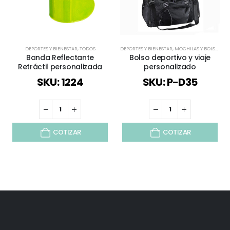
DEPORTES Y BIENESTAR
,
TODOS
DEPORTES Y BIENESTAR
,
MOCHILAS Y BOLSOS
,
TO
Banda Reflectante
Bolso deportivo y viaje
Retráctil personalizada
personalizado
SKU: 1224
SKU: P-D35
COTIZAR
COTIZAR