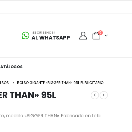
¡ESCRÍBENOS!
0
AL WHATSAPP
CATÁLOGOS
OLSOS
BOLSO GIGANTE «BIGGER THAN» 95L PUBLICITARIO
ER THAN» 95L
nte, modelo «BIGGER THAN». Fabricado en tela