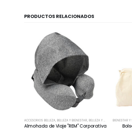
PRODUCTOS RELACIONADOS
ACCESORIOS BELLEZA
,
BELLEZA Y BIENESTAR
,
BELLEZA Y SALUD
BIENESTAR Y
,
BIENESTAR 
Almohada de Viaje "REM" Corporativa
Bols