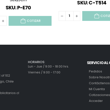
SKU: C-T514
SKU: P-E70
COTI
COTIZAR
HORARIOS:
SERVICIO AL 
Lun - Jue / 9:00 - 18:00 hrs.
Pedidos
Viernes / 9:00 - 17:00
 of 102
Sobre Nosot
go, Chile
Contáctenos
Mi Cuenta
icitarios.cl
Cotizaciones
Acceder