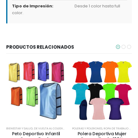
Tipo de Impresión:
Desde 1 color hasta full
color.
PRODUCTOS RELACIONADOS
BIENESTAR Y SALUD
,
DE VUELTA AL COLEGIO
,
DEPORTES Y BIENESTAR
POLERAS Y POLERONES
,
INFANTIL Y JUVENIL
,
ROPA DE TRABAJO Y PUBLICITARIO
,
JUEGOS
Peto Deportivo Infantil
Polera Deportiva Mujer