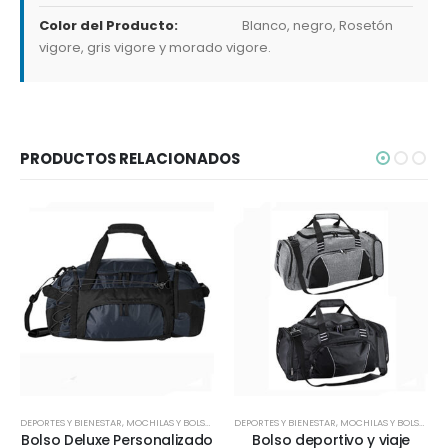
Color del Producto:
Blanco, negro, Rosetón
vigore, gris vigore y morado vigore.
PRODUCTOS RELACIONADOS
DEPORTES Y BIENESTAR
,
MOCHILAS Y BOLSOS
,
VIAJES Y VACACIONES
DEPORTES Y BIENESTAR
,
MOCHILAS Y BOLSOS
,
TO
Bolso Deluxe Personalizado
Bolso deportivo y viaje