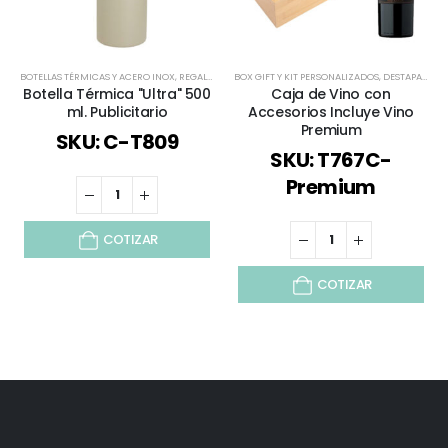
BOTELLAS TÉRMICAS Y ACERO INOX
,
REGALOS PREMIUM
BOX GIFT Y KIT PERSONALIZADOS
,
TIEMPO LIBRE / OUTDOOR
,
,
DESTAPADORES Y DESCORCHADORES
TODOS
,
VERA
Botella Térmica "Ultra" 500
Caja de Vino con
ml. Publicitario
Accesorios Incluye Vino
Premium
SKU: C-T809
SKU: T767C-
Premium
COTIZAR
COTIZAR