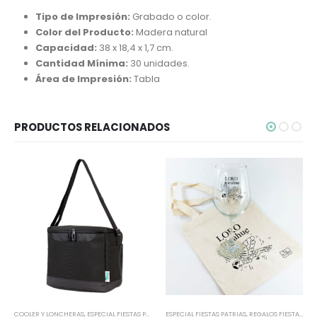
Tipo de Impresión:
Grabado o color.
Color del Producto:
Madera natural
Capacidad:
38 x 18,4 x 1,7 cm.
Cantidad Mínima:
30 unidades.
Área de Impresión:
Tabla
PRODUCTOS RELACIONADOS
COOLER Y LONCHERAS
,
ESPECIAL FIESTAS PATRIAS
ESPECIAL FIESTAS PATRIAS
,
MOCHILAS Y BOLSOS
,
REGALOS FIESTAS PATRIA
,
REGALOS FIESTAS PATRIAS