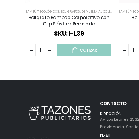
BAMBÚ Y ECOLÓGICOS
,
BOLÍGRAFOS
,
DE VUELTA AL COLEGIO
BAMBÚ Y EC
Boligrafo Bamboo Corporativo con
Bol
Clip Plástico Reciclado
SKU: I-L39
COTIZAR
CONTACTO
DIRECCIÓN:
Av. Los Leones 2532
Providencia, Santia
EMAIL: