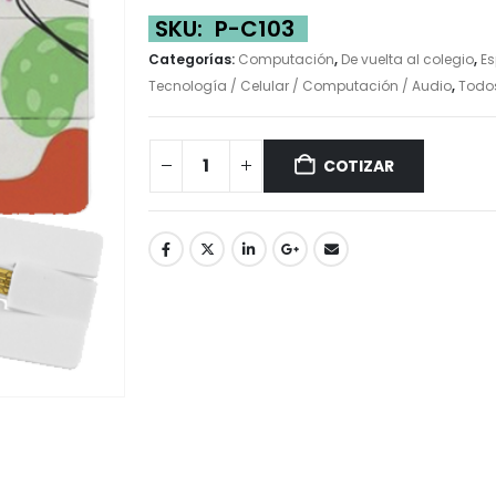
SKU:
P-C103
Categorías:
Computación
,
De vuelta al colegio
,
Es
Tecnología / Celular / Computación / Audio
,
Todo
COTIZAR