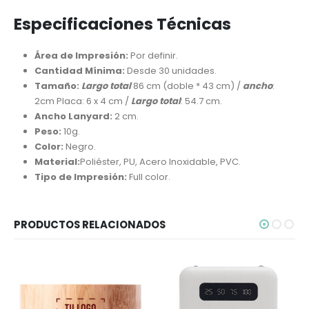
Especificaciones Técnicas
Área de Impresión:
Por definir.
Cantidad Mínima:
Desde 30 unidades.
Tamaño:
Largo total
86 cm (doble * 43 cm) /
ancho
:
2cm Placa: 6 x 4 cm /
Largo total
: 54.7 cm.
Ancho Lanyard:
2 cm.
Peso:
10g.
Color:
Negro.
Material:
Poliéster, PU, Acero Inoxidable, PVC.
Tipo de Impresión:
Full color.
PRODUCTOS RELACIONADOS