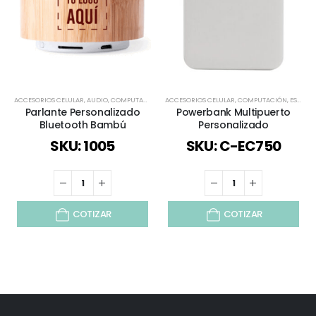
ACCESORIOS CELULAR
,
AUDIO
,
COMPUTACIÓN
,
ECOLÓGICOS Y SUSTENTABLES
ACCESORIOS CELULAR
,
COMPUTACIÓN
,
LÍNEA BAMBÚ
,
ESPECIAL DÍA DEL MINERO
,
TE
Parlante Personalizado
Powerbank Multipuerto
Bluetooth Bambú
Personalizado
SKU: 1005
SKU: C-EC750
COTIZAR
COTIZAR