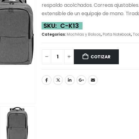
respaldo acolchados. Correas ajustables. 
extensible de un equipaje de mano. Tirad
SKU:
C-K13
Categorías:
Mochilas y Bolsos
,
Porta Notebook
,
To
COTIZAR