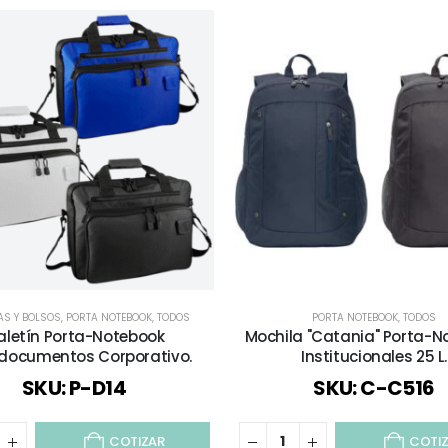
AS Y BOLSOS
,
PORTA NOTEBOOK
,
TODOS
PORTA NOTEBOOK
,
TODOS
aletín Porta-Notebook
Mochila "Catania" Porta-N
documentos Corporativo.
Institucionales 25 L.
SKU: P-D14
SKU: C-C516
COTIZAR
COTI