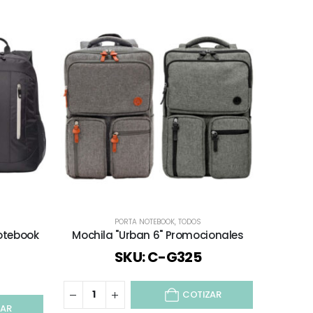
DESTA
PORTA NOTEBOOK
,
TODOS
MOCHILAS Y
otebook
Mochila "Urban 6" Promocionales
Mochil
SKU: C-G325
COTIZAR
ZAR