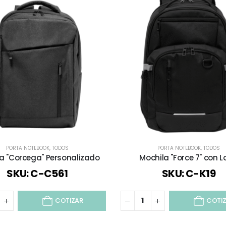
PORTA NOTEBOOK
,
TODOS
PORTA NOTEBOOK
,
TODOS
a "Corcega" Personalizado
Mochila "Force 7" con 
SKU: C-C561
SKU: C-K19
COTIZAR
COTI