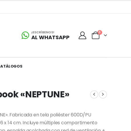
¡ESCRÍBENOS!
0
AL WHATSAPP
CATÁLOGOS
book «NEPTUNE»
». Fabricada en tela poliéster 600D/PU
 46 x 14 cm. Incluye múltiples compartimento
op, espalda acolchada con red de ventilación +