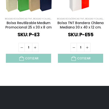
BOLSAS ECOLÓGICAS TNT
,
BOLSAS Y CAJAS
,
TODOS
BOLSAS ECOLÓGICAS TNT
,
BOLSAS Y CAJAS
,
ESPE
Bolsa Reutilizable Medium
Bolsa TNT Bandera Chilena
Promocional 25 x 30 x 8 cm
Mediana 30 x 40 x 12 cm.
SKU: P-E3
SKU: P-E55
COTIZAR
COTIZAR