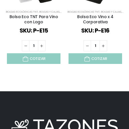
BOLSAS ECOLÓGICAS TNT
,
BOLSAS Y CAJAS
,
ESPECIAL FIESTAS PATRIAS
BOLSAS ECOLÓGICAS TNT
,
REGALOS FIESTAS PATRIAS
,
BOLSAS Y CAJAS
,
TOD
,
Bolsa Eco TNT Para Vino
Bolsa Eco Vino x 4
con Logo
Corporativa
SKU: P-E15
SKU: P-E16
COTIZAR
COTIZAR