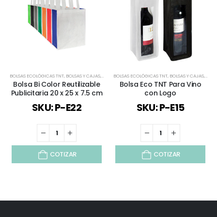
BOLSAS ECOLÓGICAS TNT
,
BOLSAS Y CAJAS
,
TODOS
BOLSAS ECOLÓGICAS TNT
,
BOLSAS Y CAJAS
,
ESPE
Bolsa Bi Color Reutilizable
Bolsa Eco TNT Para Vino
Publicitaria 20 x 25 x 7.5 cm
con Logo
SKU: P-E22
SKU: P-E15
COTIZAR
COTIZAR