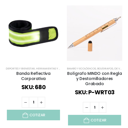
DEPORTES Y BIENESTAR
,
HERRAMIENTAS Y SET
,
TIEMPO LIBRE / OUTDOOR
BAMBÚ Y ECOLÓGICOS
,
,
BOLÍGRAFOS
TODOS
,
VIAJES Y VACA
,
DE VUELTA AL COLEGIO
Banda Reflectiva
Bolígrafo MINDO con Regla
Corporativa
y Destornilladores
Grabado
SKU: 680
SKU: P-WRT03
COTIZAR
COTIZAR