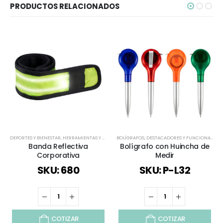
PRODUCTOS RELACIONADOS
DEPORTES Y BIENESTAR
,
HERRAMIENTAS Y SET
,
TIEMPO LIBRE / OUTDOOR
BOLÍGRAFOS
,
DESTACADORES Y FUNCIONALES
,
TODOS
,
VIAJES Y VACA
,
E
Banda Reflectiva
Bolígrafo con Huincha de
Corporativa
Medir
SKU: 680
SKU: P-L32
COTIZAR
COTIZAR