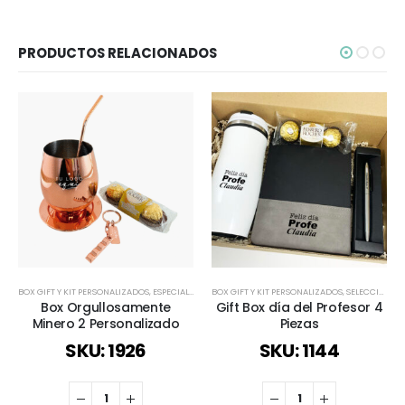
PRODUCTOS RELACIONADOS
BOX GIFT Y KIT PERSONALIZADOS
,
ESPECIAL DÍA DEL MINERO
BOX GIFT Y KIT PERSONALIZADOS
,
REGALOS COBRIZADOS
,
SELECCIÓN DÍA DEL PROFESOR
,
REGALOS P
Box Orgullosamente
Gift Box día del Profesor 4
Minero 2 Personalizado
Piezas
SKU: 1926
SKU: 1144