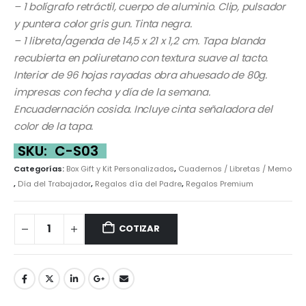
– 1 bolígrafo retráctil, cuerpo de aluminio. Clip, pulsador
y puntera color gris gun. Tinta negra.
– 1 libreta/agenda de 14,5 x 21 x 1,2 cm. Tapa blanda
recubierta en poliuretano con textura suave al tacto.
Interior de 96 hojas rayadas obra ahuesado de 80g.
impresas con fecha y día de la semana.
Encuadernación cosida. Incluye cinta señaladora del
color de la tapa.
SKU:
C-S03
Categorías:
Box Gift y Kit Personalizados
,
Cuadernos / Libretas / Memo
,
Día del Trabajador
,
Regalos día del Padre
,
Regalos Premium
COTIZAR