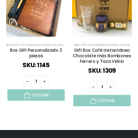
BOX GIFT Y KIT PERSONALIZADOS
,
DE VUELTA AL COLEGIO
BOX GIFT Y KIT PERSONALIZADOS
,
ESPECIAL DÍA DEL PROFESOR
,
TODOS
,
SELECCIÓ
Box Gift Personalizado 3
Gift Box Café Instantáneo
piezas
Chocolate más Bombones
Ferrero y Taza Vidrio
SKU: 1145
SKU: 1309
COTIZAR
COTIZAR