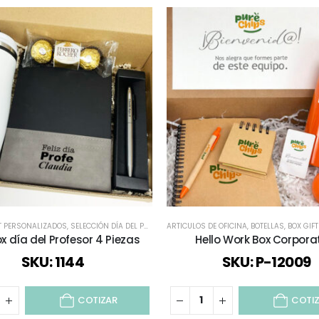
L PROFESOR
KIT PERSONALIZADOS
,
SELECCIÓN DÍA DEL PROFESOR
,
SELECCIÓN DÍA DEL PROFESOR
,
TODOS
ARTICULOS DE OFICINA
,
TODOS
,
BOTELLAS
,
BOX GIFT Y K
ox día del Profesor 4 Piezas
Hello Work Box Corpora
SKU: 1144
SKU: P-12009
COTIZAR
COTI