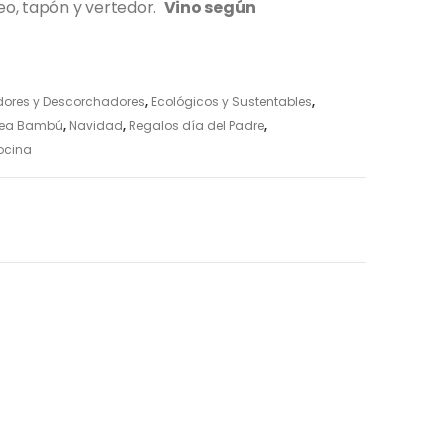
teo, tapón y vertedor.
Vino según
ores y Descorchadores
,
Ecológicos y Sustentables
,
nea Bambú
,
Navidad
,
Regalos día del Padre
,
ocina