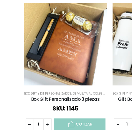
BOX GIFT Y KIT PERSONALIZADOS
,
DE VUELTA AL COLEGIO
,
ESPECIAL DÍA DE
BOX GIFT Y 
Box Gift Personalizado 3 piezas
Gift B
SKU: 1145
COTIZAR