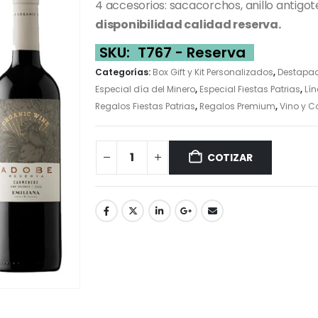
4 accesorios: sacacorchos, anillo antigo
disponibilidad calidad reserva.
SKU:
T767 - Reserva
Categorías:
Box Gift y Kit Personalizados
,
Destapad
Especial día del Minero
,
Especial Fiestas Patrias
,
Lí
Regalos Fiestas Patrias
,
Regalos Premium
,
Vino y C
COTIZAR