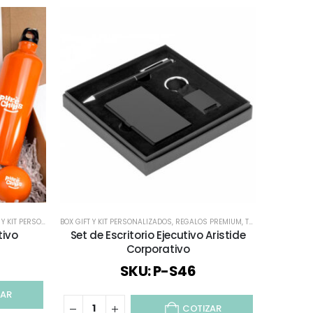
IT PERSONALIZADOS
BOX GIFT Y KIT PERSONALIZADOS
,
REGALOS PREMIUM
,
TODOS
BOTELLAS
,
B
tivo
Set de Escritorio Ejecutivo Aristide
Start K
Corporativo
SKU: P-S46
ZAR
COTIZAR