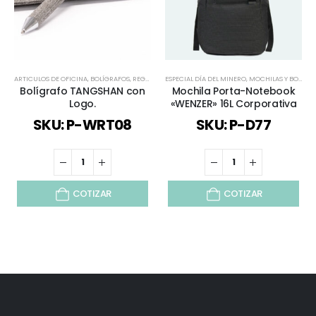
ARTICULOS DE OFICINA
,
BOLÍGRAFOS
,
REGALOS DÍA DEL PADRE
ESPECIAL DÍA DEL MINERO
,
TODOS
,
MOCHILAS Y BOLSOS
,
Bolígrafo TANGSHAN con
Mochila Porta-Notebook
Logo.
«WENZER» 16L Corporativa
SKU: P-WRT08
SKU: P-D77
COTIZAR
COTIZAR