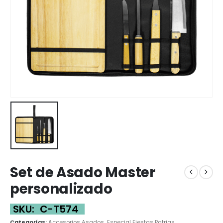
Set de Asado Master
personalizado
SKU:
C-T574
Categorías:
Accesorios Asados
,
Especial Fiestas Patrias
,