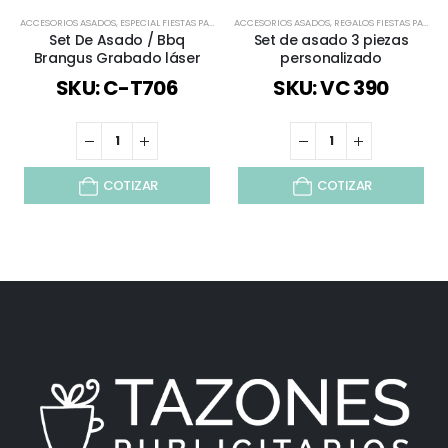
ACCESORIOS ASADOS
,
ESPECIAL FIESTAS PATRIAS
,
ACCESORIOS ASADOS
NAVIDAD
,
TIEMPO LIBRE / OUTDOOR
,
REGALOS FIESTAS PATRIAS
,
TODOS
,
V
Set De Asado / Bbq
Set de asado 3 piezas
Brangus Grabado láser
personalizado
SKU: C-T706
SKU: VC 390
COTIZAR
COTIZAR