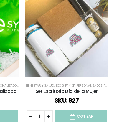
SONALIZADOS
,
ESCRITORIO
BIENESTAR Y SALUD
,
MOCHILAS Y BOLSOS
,
BOX GIFT Y KIT PERSONALIZADOS
,
MORRALES
,
TODOS
BOTELLAS
,
B
nalizado
Set Escritorio Día de la Mujer
Start K
SKU: 827
COTIZAR