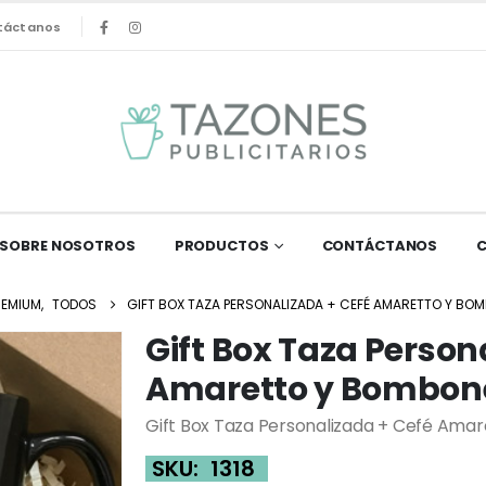
táctanos
SOBRE NOSOTROS
PRODUCTOS
CONTÁCTANOS
REMIUM
,
TODOS
GIFT BOX TAZA PERSONALIZADA + CEFÉ AMARETTO Y BO
Gift Box Taza Person
Amaretto y Bombone
Gift Box Taza Personalizada + Cefé Ama
SKU:
1318