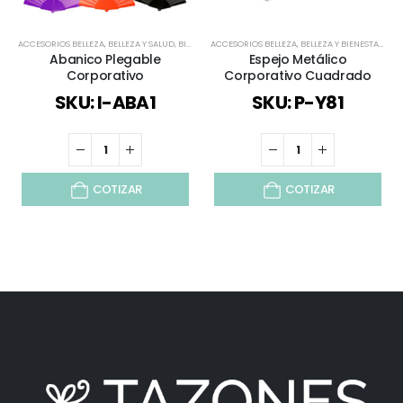
ACCESORIOS BELLEZA
,
BELLEZA Y SALUD
,
BIENESTAR Y SALUD
ACCESORIOS BELLEZA
,
DEPORTES Y BIENESTAR
,
BELLEZA Y BIENESTAR
,
ESPECIAL FI
,
BEL
Abanico Plegable
Espejo Metálico
Corporativo
Corporativo Cuadrado
SKU: I-ABA1
SKU: P-Y81
COTIZAR
COTIZAR