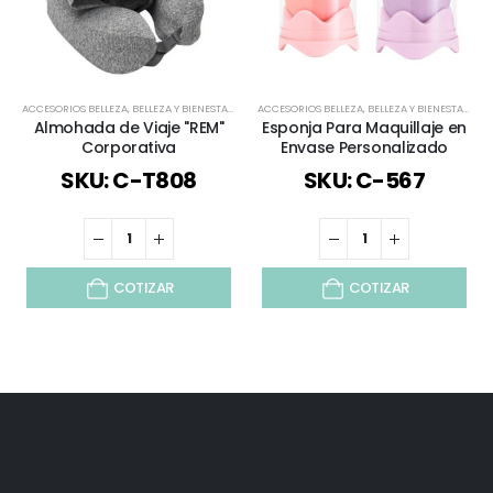
ACCESORIOS BELLEZA
,
BELLEZA Y BIENESTAR
,
BELLEZA Y SALUD
ACCESORIOS BELLEZA
,
BIENESTAR Y SALUD
,
BELLEZA Y BIENESTAR
,
DEPORTES / J
,
BEL
Almohada de Viaje "REM"
Esponja Para Maquillaje en
Corporativa
Envase Personalizado
SKU: C-T808
SKU: C-567
COTIZAR
COTIZAR