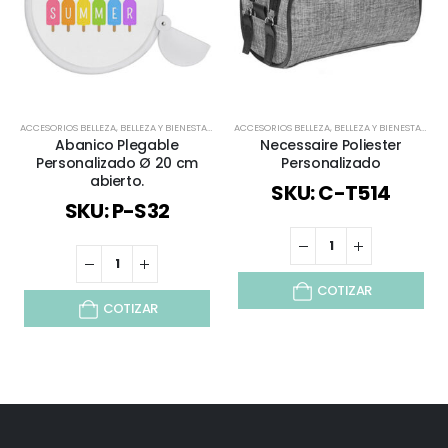
ACCESORIOS BELLEZA
,
BELLEZA Y BIENESTAR
,
BELLEZA Y SALUD
ACCESORIOS BELLEZA
,
BIENESTAR Y SALUD
,
BELLEZA Y BIENESTAR
,
DEPORTES / J
,
BEL
Abanico Plegable
Necessaire Poliester
Personalizado Ø 20 cm
Personalizado
abierto.
SKU: C-T514
SKU: P-S32
COTIZAR
COTIZAR