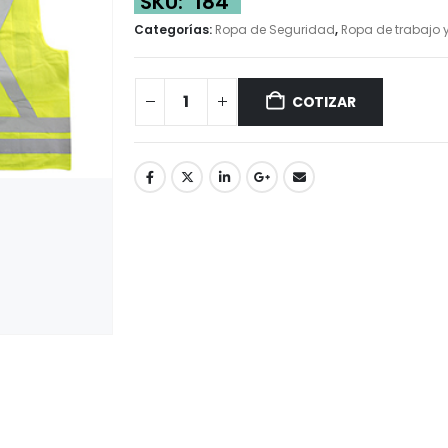
SKU:
184
Categorías:
Ropa de Seguridad
,
Ropa de trabajo y
COTIZAR