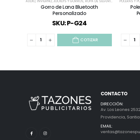
AUDIO
,
INVIERNO
,
JOCKEYS Y GORROS
,
ROPA DE SEGURIDAD
,
ROPA DE TRAB
POLERAS Y P
Gorro de Lana Bluetooth
Pol
Personalizado
P
SKU: P-G24
COTIZAR
CONTACTO
DIRECCIÓN:
Av. Los Leones 2532
Providencia, Santia
EMAIL:
ventas@tazonespubl