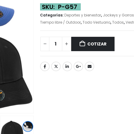
SKU:
P-G57
Categorías:
Deportes y bienestar
,
Jockeys y Gorros
Tiempo libre / Outdoor
,
Todo Vestuario
,
Todos
,
Vest
COTIZAR