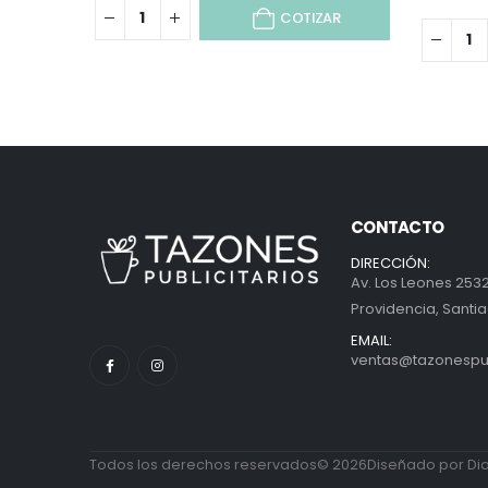
COTIZAR
CONTACTO
DIRECCIÓN:
Av. Los Leones 2532
Providencia, Santia
EMAIL:
ventas@tazonespubl
Todos los derechos reservados© 2026Diseñado por Diab