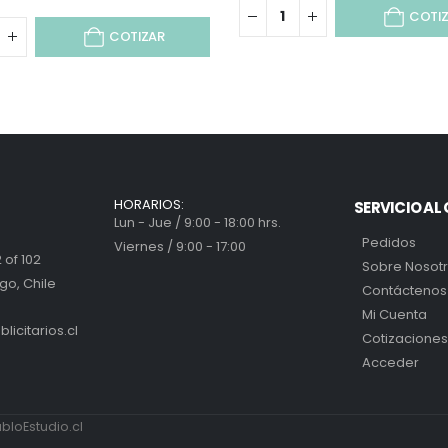
COTI
COTIZAR
HORARIOS:
SERVICIO AL 
Lun - Jue / 9:00 - 18:00 hrs.
Pedidos
Viernes / 9:00 - 17:00
 of 102
Sobre Nosot
go, Chile
Contáctenos
Mi Cuenta
icitarios.cl
Cotizaciones
Acceder
loEstudio.cl