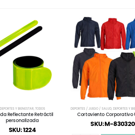
DEPORTES Y BIENESTAR
,
TODOS
DEPORTES / JUEGO / SALUD
,
DEPORTES Y B
da Reflectante Retráctil
Cortaviento Corporativo 
personalizada
SKU: M-830320
SKU: 1224