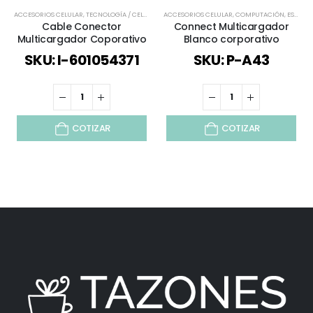
ACCESORIOS CELULAR
,
TECNOLOGÍA / CELULAR / COMPUTACIÓN / AUDIO
ACCESORIOS CELULAR
,
COMPUTACIÓN
,
TODOS
,
ESPECIAL DÍA DEL MINERO
Cable Conector
Connect Multicargador
Multicargador Coporativo
Blanco corporativo
SKU: I-601054371
SKU: P-A43
COTIZAR
COTIZAR