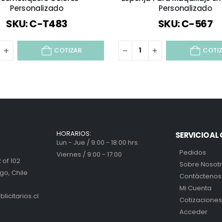
Personalizado
Personalizado
SKU: C-T483
SKU: C-567
COTIZAR
COTI
HORARIOS:
SERVICIO AL 
Lun - Jue / 9:00 - 18:00 hrs.
Pedidos
Viernes / 9:00 - 17:00
 of 102
Sobre Nosot
go, Chile
Contáctenos
Mi Cuenta
icitarios.cl
Cotizaciones
Acceder