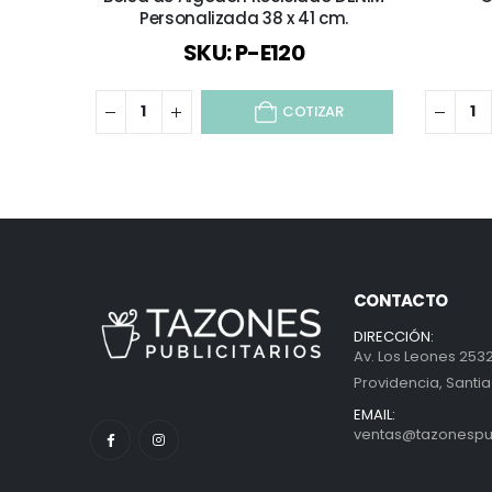
Personalizada 38 x 41 cm.
SKU: P-E120
COTIZAR
CONTACTO
DIRECCIÓN:
Av. Los Leones 2532
Providencia, Santia
EMAIL:
ventas@tazonespubl