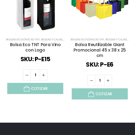
BOLSAS ECOLÓGICAS TNT
,
BOLSAS Y CAJAS
,
ESPECIAL FIESTAS PATRIAS
BOLSAS ECOLÓGICAS TNT
,
REGALOS FIESTAS PATRIAS
,
BOLSAS Y CAJAS
,
TOD
,
Bolsa Eco TNT Para Vino
Bolsa Reutilizable Giant
con Logo
Promocional 45 x 38 x 25
cm
SKU: P-E15
SKU: P-E6
COTIZAR
COTIZAR