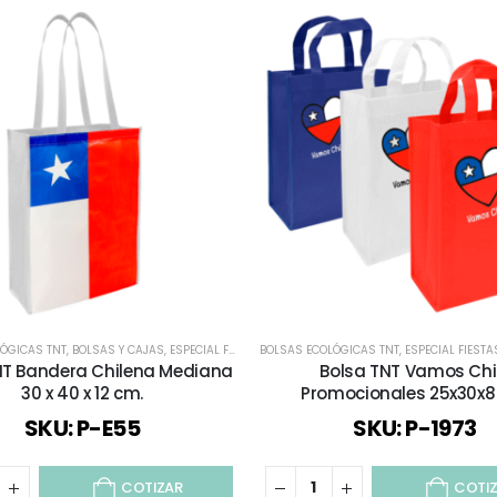
ÓGICAS TNT
,
BOLSAS Y CAJAS
,
ESPECIAL FIESTAS PATRIAS
BOLSAS ECOLÓGICAS TNT
,
TODOS
,
ESPECIAL FIESTA
NT Bandera Chilena Mediana
Bolsa TNT Vamos Chi
30 x 40 x 12 cm.
Promocionales 25x30x8
SKU: P-E55
SKU: P-1973
COTIZAR
COTI