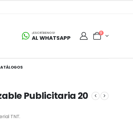
¡ESCRÍBENOS!
0
AL WHATSAPP
CATÁLOGOS
zable Publicitaria 20
erial TNT.