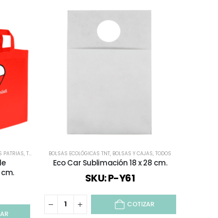
S PATRIAS
,
TODOS
BOLSAS ECOLÓGICAS TNT
,
BOLSAS Y CAJAS
,
TODOS
BOLSAS ECO
le
Eco Car Sublimación 18 x 28 cm.
Mochila
 cm.
SKU: P-Y61
COTIZAR
ZAR