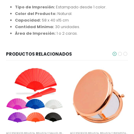
Tipo de Impresión:
Estampado desde 1 color.
Color del Producto:
Natural.
Capacidad:
58 x 40 x15 cm
Cantidad Mínima:
30 unidades.
Área de Impresión:
1 o 2 caras.
PRODUCTOS RELACIONADOS
ACCESORIOS BELLEZA
,
BELLEZA Y SALUD
,
BIENESTAR Y SALUD
ACCESORIOS BELLEZA
,
DEPORTES Y BIENESTAR
,
BELLEZA Y BIENESTAR
,
ESPECIAL FI
,
BEL