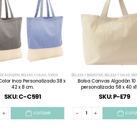
 DE ALGODÓN
,
BOLSAS Y CAJAS
,
TODOS
BELLEZA Y BIENESTAR
,
BELLEZA Y SALUD
,
BIE
 Color Inca Personalizado 38 x
Bolsa Canvas Algodón 10
42 x 8 cm.
personalizada 58 x 40 x
SKU: C-C591
SKU: P-E79
COTIZAR
COTI