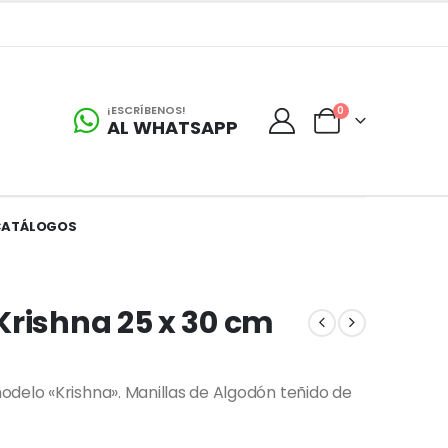
¡ESCRÍBENOS!
0
AL WHATSAPP
CATÁLOGOS
Krishna 25 x 30 cm
delo «Krishna». Manillas de Algodón teñido de