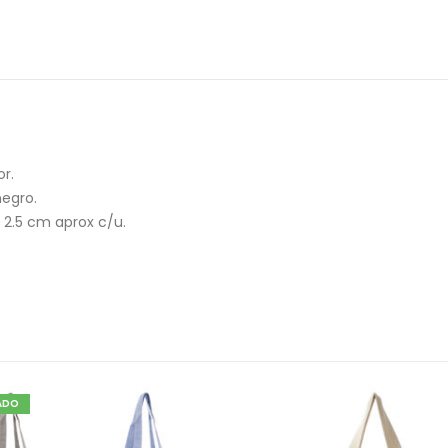
or.
negro.
 2.5 cm aprox c/u.
ADO