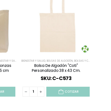
NESTAR Y SALUD
,
BOLSAS DE ALGODÓN
BIENESTAR Y SALUD
,
BOLSAS DE ALGODÓN
,
BOLSAS Y CAJAS
,
DÍA DE LA MADRE
,
BOLSAS Y CAJAS
,
TODOS
,
BIENESTAR 
ECOLÓGICOS
 onzas
Bolsa De Algodón "Coti"
Canva
15 cm
Personalizado 38 x 43 Cm.
SKU: C-C573
ZAR
COTIZAR