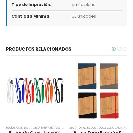
Tipo de Impresión:
cama plana
Cantidad Mínima:
50 unidades.
PRODUCTOS RELACIONADOS
BOLÍGRAFOS
,
ESCRITORIO
,
LANYARD
,
PLÁSTICOS Y MASIVOS
ESCRITORIO
,
TODOS
,
TODOS
,
TODOS LOS CUADERNOS Y LIBRETAS
Bolígrafo Gross Lanyard
Libreta Tapa Bambú y PU