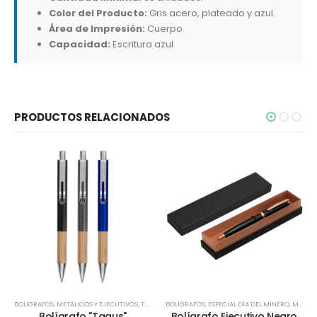
Color del Producto:
Gris acero, plateado y azul.
Área de Impresión:
Cuerpo.
Capacidad:
Escritura azul
PRODUCTOS RELACIONADOS
BOLÍGRAFOS
,
METÁLICOS Y EJECUTIVOS
,
TODOS
BOLÍGRAFOS
,
ESPECIAL DÍA DEL MINERO
,
METÁLICOS Y EJECUTIVOS
Bolígrafo "Tagus"
Bolígrafo Ejecutivo Negro