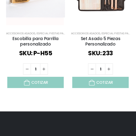
ACCESORIOS ASADOS
,
ESPECIAL FIESTAS PATRIAS
,
ACCESORIOS ASADOS
HERRAMIENTAS Y SET
,
,
ESPECIAL FIESTAS PATRIAS
TODOS
,
VINO Y COCINA
Escobilla para Parrilla
Set Asado 5 Piezas
personalizado
Personalizado
SKU: P-H55
SKU: 233
COTIZAR
COTIZAR