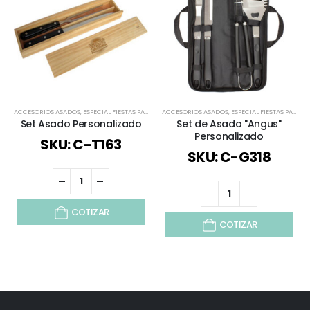
ACCESORIOS ASADOS
,
ESPECIAL FIESTAS PATRIAS
,
ACCESORIOS ASADOS
REGALOS DÍA DEL PADRE
,
ESPECIAL FIESTAS PATRIAS
,
REGALOS FIESTAS PAT
Set Asado Personalizado
Set de Asado "Angus"
Personalizado
SKU: C-T163
SKU: C-G318
COTIZAR
COTIZAR