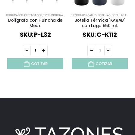
BOLÍGRAFOS
,
DESTACADORES Y FUNCIONALES
,
ESPECIAL DÍA DEL MINERO
BIENESTAR Y SALUD
,
BOTELLAS
,
HERRAMIENTAS
,
BOTELLAS TÉRMICAS Y ACERO INOX
,
HERRA
Bolígrafo con Huincha de
Botella Térmica "KARAB"
Medir
con Logo 550 ml.
SKU: P-L32
SKU: C-K112
COTIZAR
COTIZAR