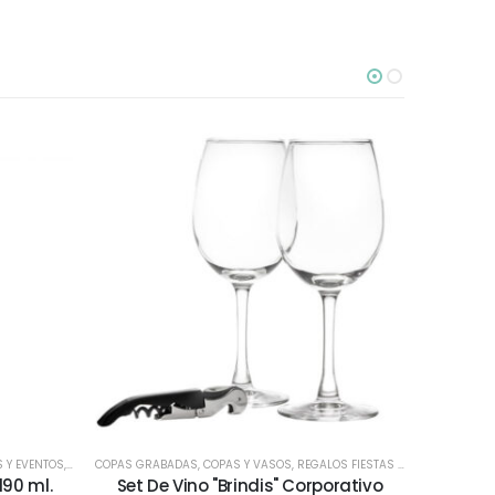
S Y EVENTOS
,
FIESTAS
COPAS GRABADAS
,
COPAS Y VASOS
,
REGALOS FIESTAS PATRIAS
,
TODOS
190 ml.
Set De Vino "Brindis" Corporativo
Vaso s