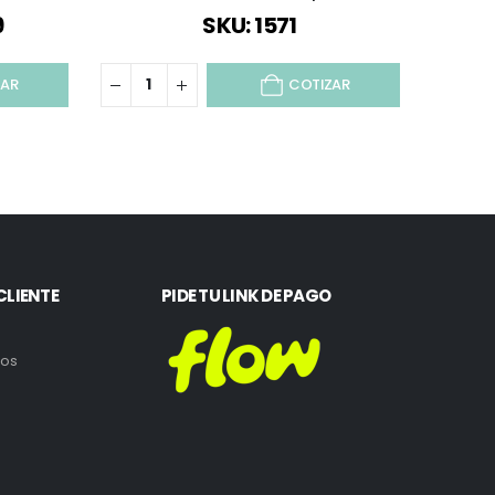
9
SKU: 1571
ZAR
COTIZAR
CLIENTE
PIDE TU LINK DE PAGO
ros