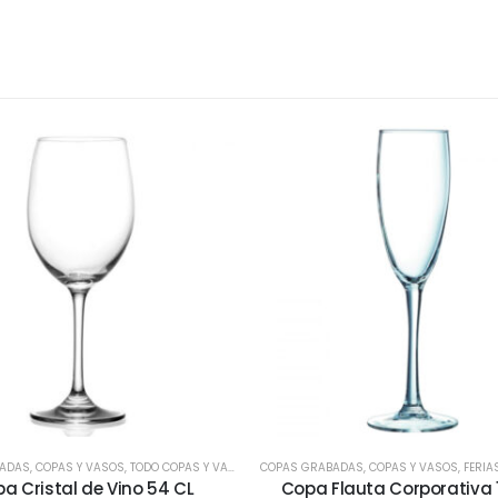
BADAS
VASOS CORPORATIVOS
,
COPAS Y VASOS
,
,
VASOS SHOPEROS
TODO COPAS Y VASOS
,
TODOS
COPAS GRABADAS
,
COPAS Y VASOS
,
FERIA
a Cristal de Vino 54 CL
Copa Flauta Corporativa 