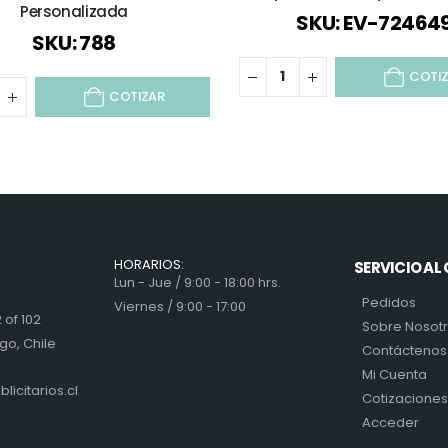
Personalizada
SKU: EV-72464
SKU: 788
COTI
COTIZAR
HORARIOS:
SERVICIO AL 
Lun - Jue / 9:00 - 18:00 hrs.
Pedidos
Viernes / 9:00 - 17:00
 of 102
Sobre Nosot
go, Chile
Contáctenos
Mi Cuenta
icitarios.cl
Cotizaciones
Acceder