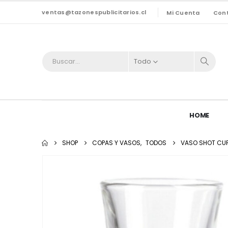
ventas@tazonespublicitarios.cl
Mi Cuenta
Con
Todo
HOME
SHOP
COPAS Y VASOS
,
TODOS
VASO SHOT CUR