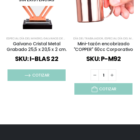
ESPECIAL DÍA DEL MINERO
,
GALVANOS DE CRISTAL
DÍA DEL TRABAJADOR
,
REGALOS COBRIZADOS
,
ESPECIAL DÍA DEL MINERO
,
REGALOS PREMIUM
Galvano Cristal Metal
Mini-tazón encobrizado
Grabado 25,5 x 20,5 x 2 cm.
"COPPER" 60cc Corporativo
SKU: I-BLAS 22
SKU: P-M92
COTIZAR
COTIZAR