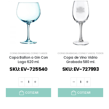
COPAS GRABADAS
,
COPAS Y VASOS
COPAS GRABADAS
,
COPAS Y VASOS
,
TODOS
Copa Ballon o Gin Con
Copa de Vino Vidrio
Logo 620 ml.
Grabada 580 ml.
SKU: EV-725540
SKU: EV-727993
COTIZAR
COTIZAR