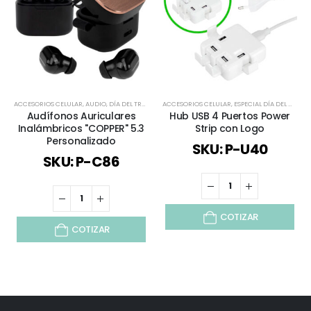
ACCESORIOS CELULAR
,
AUDIO
,
DÍA DEL TRABAJADOR
ACCESORIOS CELULAR
,
ESPECIAL DÍA DEL MINERO
,
ESPECIAL DÍA DEL MINERO
,
ESPECIAL DÍA D
Audífonos Auriculares
Hub USB 4 Puertos Power
Inalámbricos "COPPER" 5.3
Strip con Logo
Personalizado
SKU: P-U40
SKU: P-C86
COTIZAR
COTIZAR