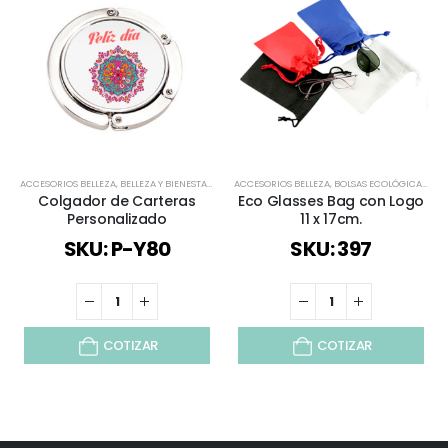
ACCESORIOS BELLEZA
,
BELLEZA Y BIENESTAR
,
BELLEZA Y SALUD
ACCESORIOS BELLEZA
,
TODOS
,
VIAJES Y VACACIONES
,
BOLSAS ECOLÓGICAS TNT
Colgador de Carteras
Eco Glasses Bag con Logo
Personalizado
11 x 17cm.
SKU: P-Y80
SKU: 397
COTIZAR
COTIZAR